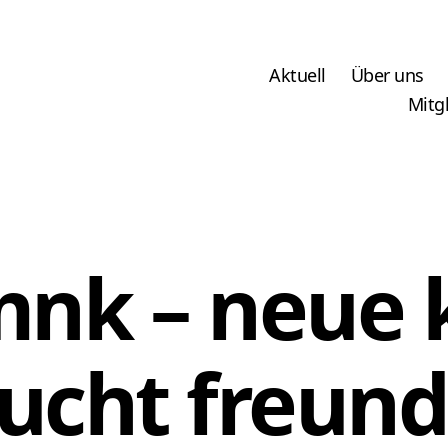
Aktuell
Über uns
Mitg
mnk – neue 
ucht freun