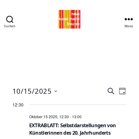
Suchen
Menü
Pro
MNK
10/15/2025
V
V
S
T
u
D
e
a
e
c
12:30
a
g
h
r
t
r
Oktober 15 2025, 12:30
-
13:00
e
u
a
EXTRABLATT: Selbstdarstellungen von
a
m
Künstlerinnen des 20. Jahrhunderts
n
w