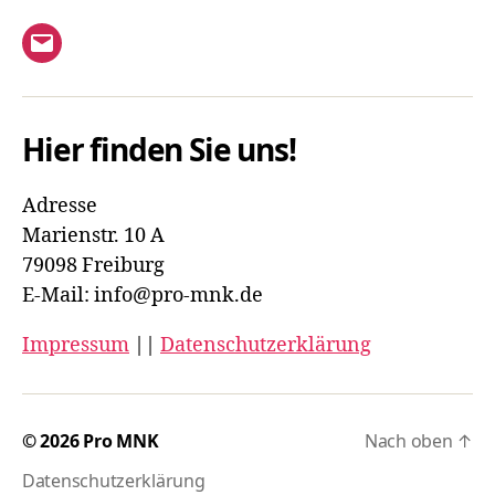
S
h
u
E-
t
c
Mail
e
h
Hier finden Sie uns!
n
e
-
Adresse
u
N
Marienstr. 10 A
n
a
79098 Freiburg
E-Mail: info@pro-mnk.de
v
d
i
Impressum
||
Datenschutzerklärung
A
g
n
a
s
© 2026
Pro MNK
Nach oben
↑
t
i
Datenschutzerklärung