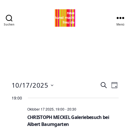
Suchen
Menü
Pro
MNK
10/17/2025
V
V
S
T
u
D
e
a
e
c
19:00
a
g
h
r
t
r
Oktober 17 2025, 19:00
-
20:30
e
u
a
CHRISTOPH MECKEL Galeriebesuch bei
a
m
Albert Baumgarten
n
w