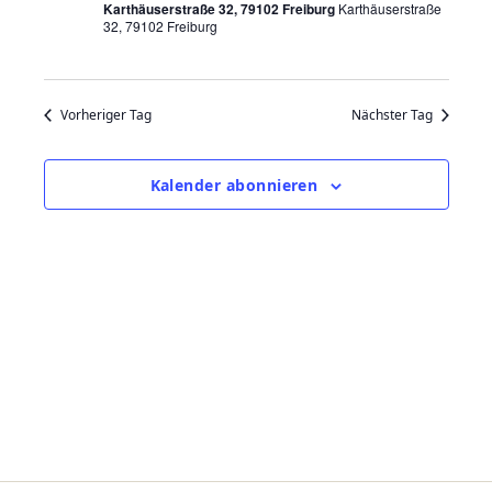
n
Karthäuserstraße 32, 79102 Freiburg
Karthäuserstraße
s
ä
32, 79102 Freiburg
h
s
t
l
t
a
e
Vorheriger Tag
Nächster Tag
n
a
l
.
t
l
Kalender abonnieren
u
t
n
u
g
n
A
g
n
e
s
n
i
c