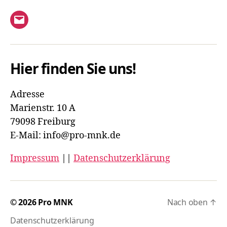
S
h
u
E-
t
c
Mail
e
h
Hier finden Sie uns!
n
e
-
Adresse
u
N
Marienstr. 10 A
n
a
79098 Freiburg
E-Mail: info@pro-mnk.de
v
d
i
Impressum
||
Datenschutzerklärung
A
g
n
a
s
© 2026
Pro MNK
Nach oben
↑
t
i
Datenschutzerklärung