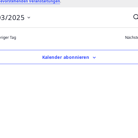
.
evorstehenden Veranstaltungen
03/2025
S
u
c
h
riger Tag
Nächst
e
r
Kalender abonnieren
t