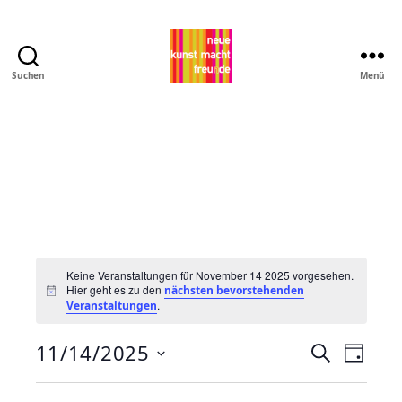
Suchen
Menü
Pro
MNK
Keine Veranstaltungen für November 14 2025 vorgesehen.
Hier geht es zu den
nächsten bevorstehenden
H
.
Veranstaltungen
i
n
w
11/14/2025
V
V
S
e
T
i
u
D
e
a
s
e
c
a
g