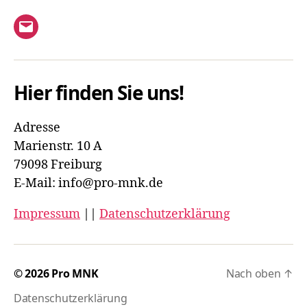
e
s
E-
n
i
Mail
c
S
h
Hier finden Sie uns!
u
t
c
Adresse
e
Marienstr. 10 A
h
n
79098 Freiburg
e
-
E-Mail: info@pro-mnk.de
u
N
Impressum
||
Datenschutzerklärung
n
a
v
d
© 2026
Pro MNK
Nach oben
↑
i
A
Datenschutzerklärung
g