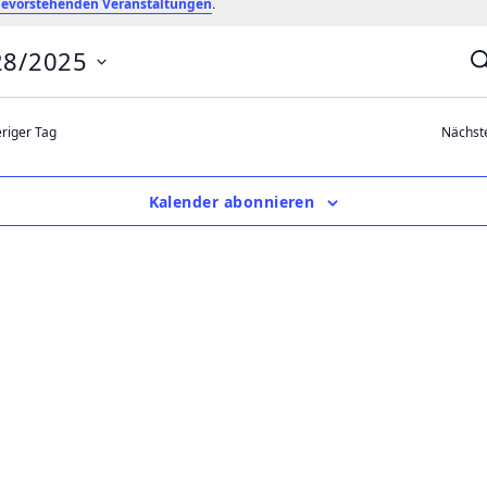
.
evorstehenden Veranstaltungen
28/2025
S
u
c
h
riger Tag
Nächst
e
r
Kalender abonnieren
t