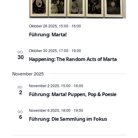
i
c
o
h
n
Oktober 26 2025, 15:00
-
16:00
t
Führung: Marta!
e
Oktober 30 2025, 17:00
-
19:00
DO.
30
n
Happening: The Random Acts of Marta
,
November 2025
N
November 2 2025, 15:00
-
16:00
SO.
2
a
Führung: Marta! Puppen, Pop & Poesie
v
November 6 2025, 18:00
-
19:00
DO.
6
i
Führung: Die Sammlung im Fokus
g