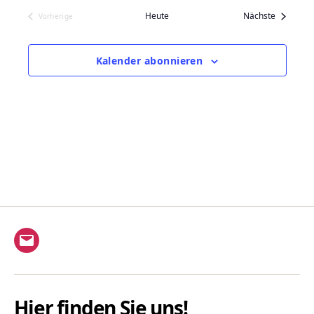
a
Veranstal
Heute
Nächste
Vorherige
Veranstaltungen
t
Kalender abonnieren
i
o
n
E-
Mail
Hier finden Sie uns!