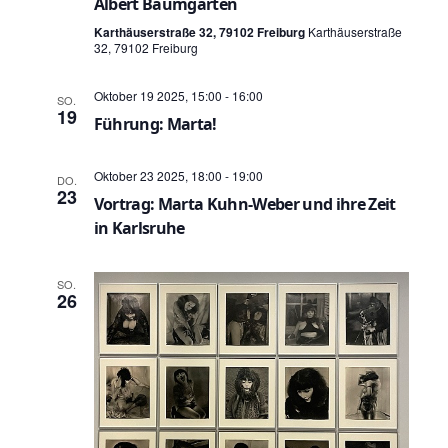
S
Albert Baumgarten
h
u
Karthäuserstraße 32, 79102 Freiburg
Karthäuserstraße
32, 79102 Freiburg
t
c
e
Oktober 19 2025, 15:00
-
16:00
SO.
h
19
Führung: Marta!
n
e
-
Oktober 23 2025, 18:00
-
19:00
DO.
u
23
N
Vortrag: Marta Kuhn-Weber und ihre Zeit
in Karlsruhe
n
a
v
d
SO.
26
i
A
g
n
a
s
t
i