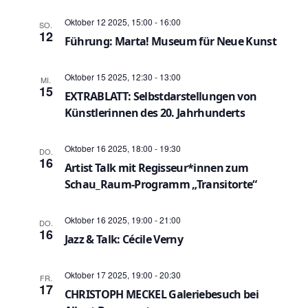
n
s
ä
Oktober 12 2025, 15:00
-
16:00
SO.
h
s
12
t
Führung: Marta! Museum für Neue Kunst
l
t
a
e
n
Oktober 15 2025, 12:30
-
13:00
MI.
a
l
15
.
EXTRABLATT: Selbstdarstellungen von
t
l
Künstlerinnen des 20. Jahrhunderts
u
t
Oktober 16 2025, 18:00
-
19:30
DO.
n
16
u
Artist Talk mit Regisseur*innen zum
g
Schau_Raum-Programm „Transitorte“
n
A
g
Oktober 16 2025, 19:00
-
21:00
DO.
n
16
Jazz & Talk: Cécile Verny
e
s
n
i
Oktober 17 2025, 19:00
-
20:30
FR.
17
CHRISTOPH MECKEL Galeriebesuch bei
c