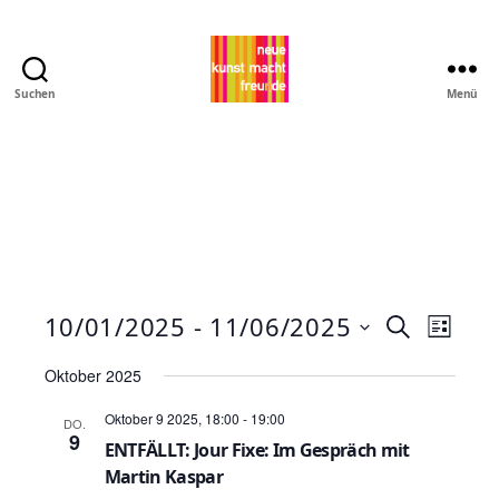
Suchen
Menü
Pro
MNK
10/01/2025
 - 
11/06/2025
V
V
S
L
u
D
e
i
e
c
Oktober 2025
a
s
h
r
t
r
t
Oktober 9 2025, 18:00
-
19:00
e
DO.
e
u
a
9
ENTFÄLLT: Jour Fixe: Im Gespräch mit
a
m
Martin Kaspar
n
w