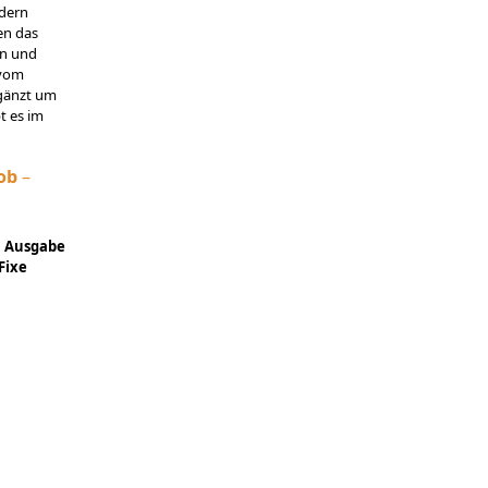
odern
en das
en und
 vom
rgänzt um
t es im
ob
–
n Ausgabe
Fixe