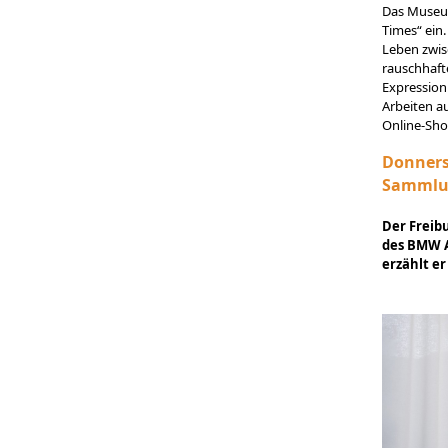
Das Museum
Times“ ein
Leben zwis
rauschhafte
Expression
Arbeiten au
Online-Sho
Donnerst
Sammlu
Der Freib
des BMW A
erzählt e