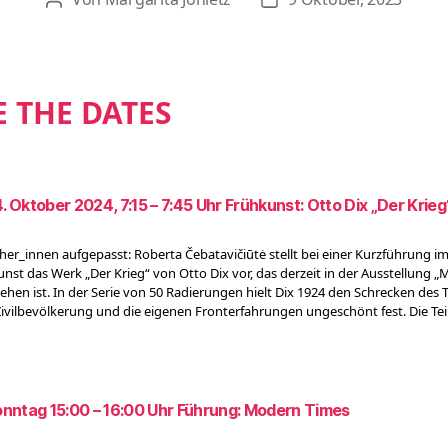
Beitragsautor
Veröffentlichungsdatu
E THE DATES
4. Oktober 2024, 7:15 – 7:45 Uhr Frühkunst: Otto Dix „Der Krieg
her_innen aufgepasst: Roberta Čebatavičiūtė stellt bei einer Kurzführung
unst das Werk „Der Krieg“ von Otto Dix vor, das derzeit in der Ausstellung 
ehen ist. In der Serie von 50 Radierungen hielt Dix 1924 den Schrecken des T
Zivilbevölkerung und die eigenen Fronterfahrungen ungeschönt fest. Die Tei
nntag 15:00 – 16:00 Uhr Führung: Modern Times