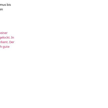
smus bis
en
 einer
elockt. In
kent. Der
ch gute