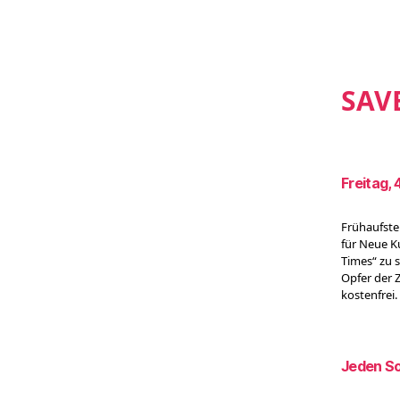
SAV
Freitag, 
Frühaufste
für Neue K
Times“ zu s
Opfer der 
kostenfrei.
Jeden So