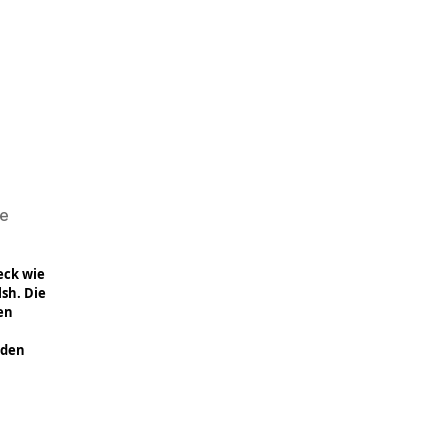
le
eck wie
lsh.
Die
en
eden