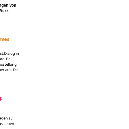
ungen von
-Werk
Times
t:Dialog in
re. Bei
usstellung
er aus. Die
:
aden zu
as Leben