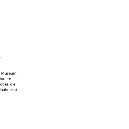
m
“
 im Museum
„Modern
odes, die
lnahme ist