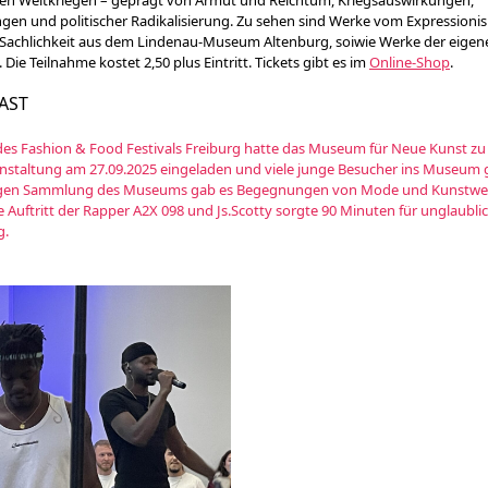
en Weltkriegen – geprägt von Armut und Reichtum, Kriegsauswirkungen,
en und politischer Radikalisierung. Zu sehen sind Werke vom Expressioni
Sachlichkeit aus dem Lindenau-Museum Altenburg, soiwie Werke der eigen
ie Teilnahme kostet 2,50 plus Eintritt. Tickets gibt es im
Online-Shop
.
PAST
 des Fashion & Food Festivals Freiburg hatte das Museum für Neue Kunst zu
staltung am 27.09.2025 eingeladen und viele junge Besucher ins Museum g
igen Sammlung des Museums gab es Begegnungen von Mode und Kunstwer
e Auftritt der Rapper A2X 098 und Js.Scotty sorgte 90 Minuten für unglaubli
g.