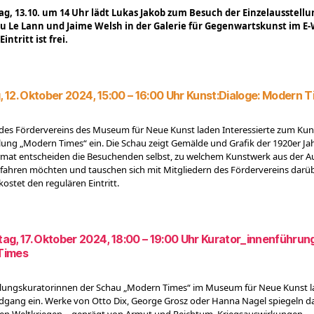
g, 13.10. um 14 Uhr lädt Lukas Jakob zum Besuch der Einzelausstell
u Le Lann und Jaime Welsh in der Galerie für Gegenwartskunst im E
Eintritt ist frei.
 12. Oktober 2024, 15:00 – 16:00 Uhr Kunst:Dialoge: Modern 
 des Fördervereins des Museum für Neue Kunst laden Interessierte zum Kuns
llung „Modern Times“ ein. Die Schau zeigt Gemälde und Grafik der 1920er Jah
mat entscheiden die Besuchenden selbst, zu welchem Kunstwerk aus der A
rfahren möchten und tauschen sich mit Mitgliedern des Fördervereins darüb
ostet den regulären Eintritt.
ag, 17. Oktober 2024, 18:00 – 19:00 Uhr Kurator_innenführung
Times
llungskuratorinnen der Schau „Modern Times“ im Museum für Neue Kunst l
gang ein. Werke von Otto Dix, George Grosz oder Hanna Nagel spiegeln d