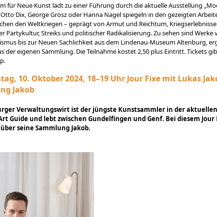
 für Neue Kunst lädt zu einer Führung durch die aktuelle Ausstellung „M
. Otto Dix, George Grosz oder Hanna Nagel spiegeln in den gezeigten Arbeit
chen den Weltkriegen – geprägt von Armut und Reichtum, Kriegserlebniss
r Partykultur, Streiks und politischer Radikalisierung. Zu sehen sind Werke
ismus bis zur Neuen Sachlichkeit aus dem Lindenau-Museum Altenburg, e
s der eigenen Sammlung. Die Teilnahme kostet 2,50 plus Eintritt. Tickets gib
p.
ag, 10. Oktober 2024, 18–19 Uhr Jour Fixe mit Lukas Jak
ng Jakob
urger Verwaltungswirt ist der jüngste Kunstsammler in der aktuelle
rt Guide und lebt zwischen Gundelfingen und Genf. Bei diesem Jour 
r über seine Sammlung Jakob.