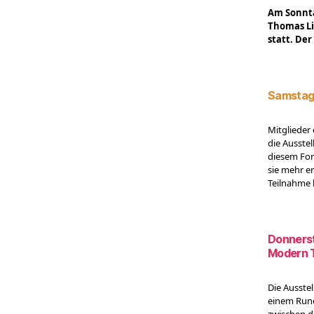
Am Sonnta
Thomas Li
statt. Der 
Samstag,
Mitglieder
die Ausste
diesem For
sie mehr e
Teilnahme k
Donnerst
Modern 
Die Ausste
einem Rund