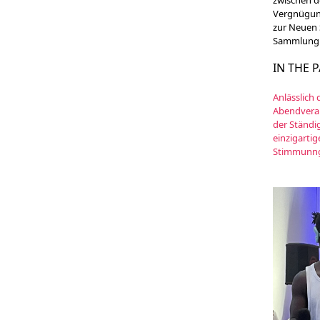
zwischen d
Vergnügung
zur Neuen 
Sammlung. D
IN THE 
Anlässlich
Abendveran
der Ständ
einzigartig
Stimmunn