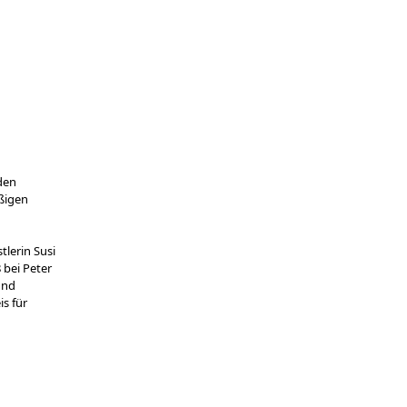
den
ßigen
lerin Susi
 bei Peter
und
s für