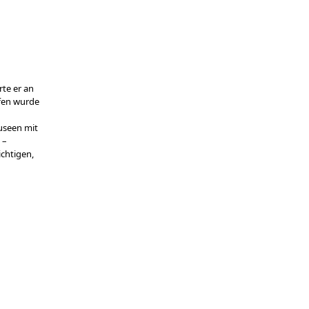
rte er an
ffen wurde
useen mit
 –
ichtigen,