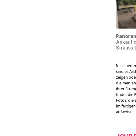
Panoram
Ankauf d
Strauss 
In seinen 
sind es Ar
zeigen ode
die man eb
ihrer Stren
findet die 
Fotos, die 
im fertige
aufweist.