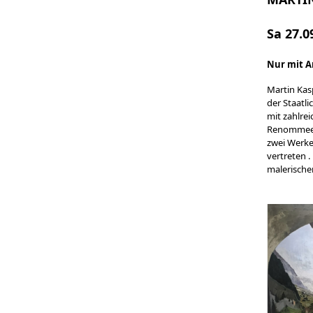
Sa 27.0
Nur mit 
Martin Kasp
der Staatl
mit zahlre
Renommee w
zwei Werke
vertreten .
malerische