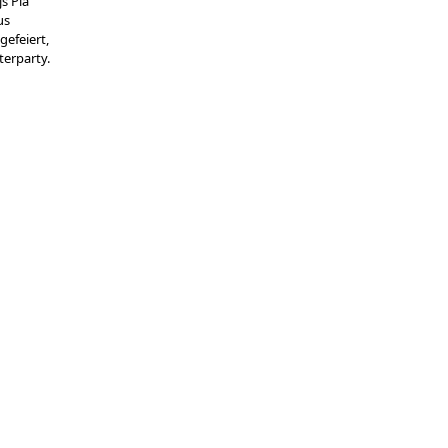
s Pia
us
gefeiert,
terparty.