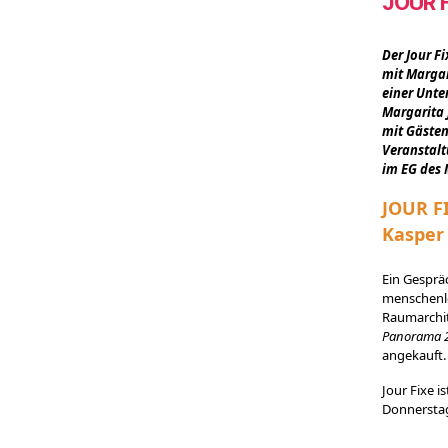
JOUR 
Der Jour F
mit Margar
einer Unte
Margarita 
mit Gästen
Veranstalt
im EG des 
JOUR FI
Kasper
Ein Gesprä
menschenle
Raumarchit
Panorama 
angekauft.
Jour Fixe i
Donnerstag