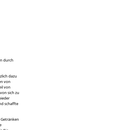
en durch
zlich dazu
en von
il von
von sich zu
wieder
nd schaffte
n Getränken
e