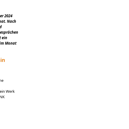
ber 2024
mat. Nach
d
Gesprächen
t ein
 im Monat
in
ne
Sein Werk
MNK