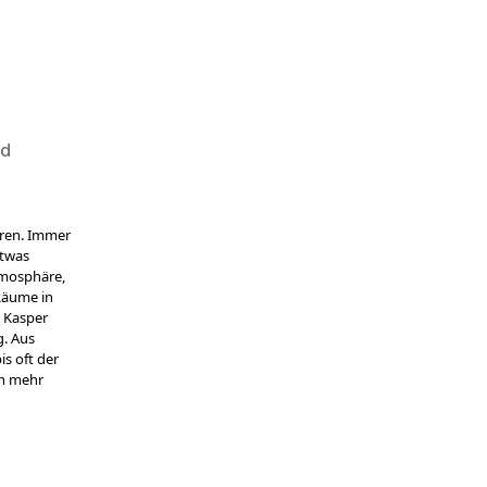
rd
eren. Immer
etwas
tmosphäre,
 Räume in
. Kasper
g. Aus
is oft der
en mehr