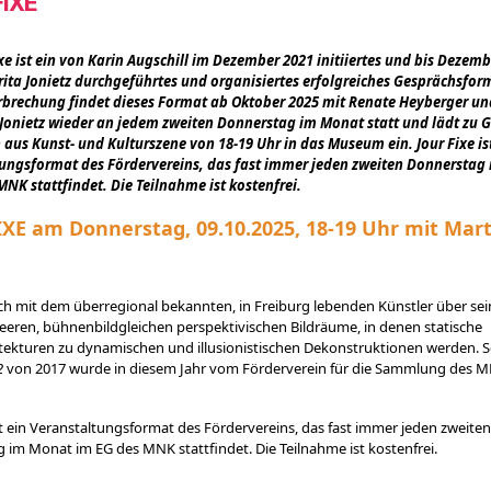
FIXE
ixe ist ein von Karin Augschill im Dezember 2021 initiiertes und bis Dezem
ita Jonietz durchgeführtes und organisiertes erfolgreiches Gesprächsfor
rbrechung findet dieses Format ab Oktober 2025 mit Renate Heyberger un
Jonietz wieder an jedem zweiten Donnerstag im Monat statt und lädt zu 
 aus Kunst- und Kulturszene von 18-19 Uhr in das Museum ein. Jour Fixe is
ungsformat des Fördervereins, das fast immer jeden zweiten Donnerstag
MNK stattfindet. Die Teilnahme ist kostenfrei.
XE am Donnerstag, 09.10.2025, 18-19 Uhr mit Mart
ch mit dem überregional bekannten, in Freiburg lebenden Künstler über sei
eren, bühnenbildgleichen perspektivischen Bildräume, in denen statische
ekturen zu dynamischen und illusionistischen Dekonstruktionen werden. 
2
von 2017 wurde in diesem Jahr vom Förderverein für die Sammlung des 
st ein Veranstaltungsformat des Fördervereins, das fast immer jeden zweiten
 im Monat im EG des MNK stattfindet. Die Teilnahme ist kostenfrei.