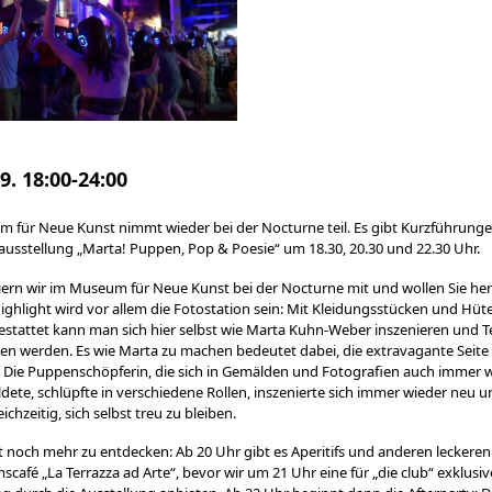
09. 18:00-24:00
 für Neue Kunst nimmt wieder bei der Nocturne teil. Es gibt Kurzführung
ausstellung „Marta! Puppen, Pop & Poesie“ um 18.30, 20.30 und 22.30 Uhr.
eiern wir im Museum für Neue Kunst bei der Nocturne mit und wollen Sie her
Highlight wird vor allem die Fotostation sein: Mit Kleidungsstücken und Hüt
stattet kann man sich hier selbst wie Marta Kuhn-Weber inszenieren und Te
en werden. Es wie Marta zu machen bedeutet dabei, die extravagante Seite 
 Die Puppenschöpferin, die sich in Gemälden und Fotografien auch immer 
ldete, schlüpfte in verschiedene Rollen, inszenierte sich immer wieder neu u
eichzeitig, sich selbst treu zu bleiben.
t noch mehr zu entdecken: Ab 20 Uhr gibt es Aperitifs und anderen leckere
afé „La Terrazza ad Arte“, bevor wir um 21 Uhr eine für „die club“ exklusiv