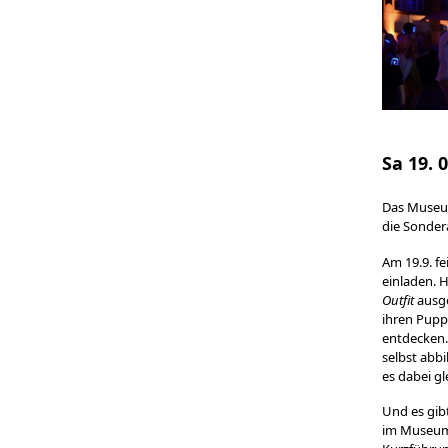
Sa 19. 
Das Museum
die Sonder
Am 19.9. f
einladen. 
Outfit
ausge
ihren Pupp
entdecken.
selbst abbi
es dabei gl
Und es gib
im Museumsc