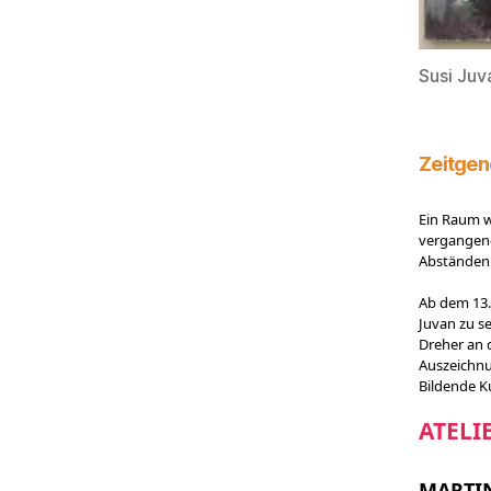
Susi Juv
Zeitgen
Ein Raum w
vergangene
Abständen 
Ab dem 13.
Juvan zu s
Dreher an 
Auszeichnu
Bildende K
ATELI
MARTI