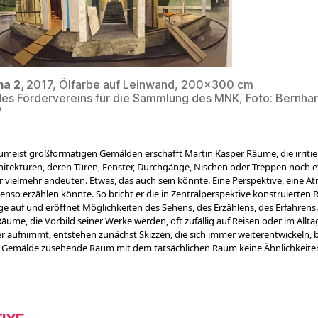
a 2,
2017, Ölfarbe auf Leinwand, 200×300 cm
es Fördervereins für die Sammlung des MNK, Foto: Bernha
?
zumeist großformatigen Gemälden erschafft Martin Kasper Räume, die irriti
chitekturen, deren Türen, Fenster, Durchgänge, Nischen oder Treppen noch 
r vielmehr andeuten. Etwas, das auch sein könnte. Eine Perspektive, eine A
enso erzählen könnte. So bricht er die in Zentralperspektive konstruierten
ge auf und eröffnet Möglichkeiten des Sehens, des Erzählens, des Erfahrens
Räume, die Vorbild seiner Werke werden, oft zufällig auf Reisen oder im Allta
er aufnimmt, entstehen zunächst Skizzen, die sich immer weiterentwickeln, b
n Gemälde zusehende Raum mit dem tatsächlichen Raum keine Ähnlichkeit