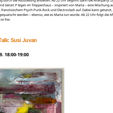
g durch die Ausstellung anbieten. Ab 22 Uhr beginnt dann die Afterparty: Dj
nd Gérart P legen im Treppenhaus – inspiriert von Marta – eine Mischung a
 französischem Psych-Punk-Rock und Electroclash auf. Dabei kann getanzt, 
gequatscht werden – ebenso, wie es Marta tun würde. Ab 22 Uhr folgt die Af
ist frei.
Talk: Susi Juvan
9. 18:00-19:00