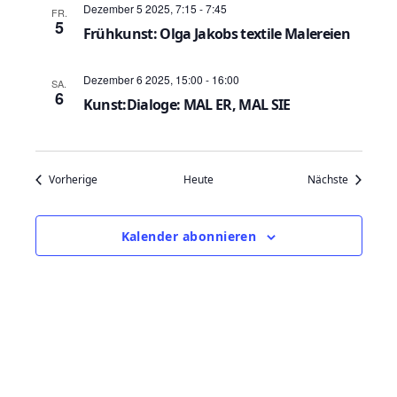
i
Dezember 5 2025, 7:15
-
7:45
FR.
c
5
o
Frühkunst: Olga Jakobs textile Malereien
h
n
Dezember 6 2025, 15:00
-
16:00
SA.
t
6
Kunst:Dialoge: MAL ER, MAL SIE
e
n
Veranstaltungen
Veranstal
Vorherige
Heute
Nächste
,
N
Kalender abonnieren
a
v
i
g