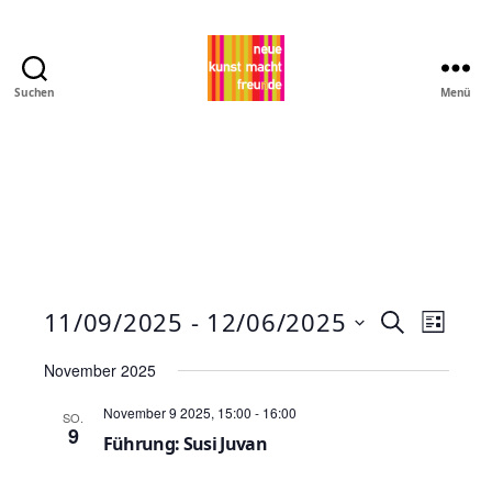
Suchen
Menü
Pro
MNK
11/09/2025
 - 
12/06/2025
V
V
S
L
u
D
e
i
e
c
November 2025
a
s
h
r
t
r
t
November 9 2025, 15:00
-
16:00
e
SO.
e
u
a
9
Führung: Susi Juvan
a
m
n
w