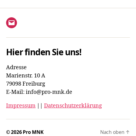
a
t
E-
i
Mail
o
Hier finden Sie uns!
n
Adresse
Marienstr. 10 A
79098 Freiburg
E-Mail: info@pro-mnk.de
Impressum
||
Datenschutzerklärung
© 2026
Pro MNK
Nach oben
↑