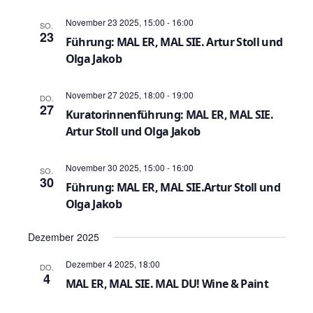
S
h
u
November 23 2025, 15:00
-
16:00
SO.
23
t
Führung: MAL ER, MAL SIE. Artur Stoll und
c
Olga Jakob
e
h
n
November 27 2025, 18:00
-
19:00
DO.
e
27
-
Kuratorinnenführung: MAL ER, MAL SIE.
Artur Stoll und Olga Jakob
u
N
n
a
November 30 2025, 15:00
-
16:00
SO.
30
Führung: MAL ER, MAL SIE.Artur Stoll und
v
d
Olga Jakob
i
A
g
Dezember 2025
n
a
Dezember 4 2025, 18:00
DO.
s
4
MAL ER, MAL SIE. MAL DU! Wine & Paint
t
i