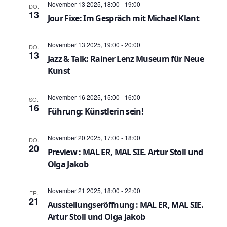
n
November 13 2025, 18:00
-
19:00
DO.
s
ä
13
Jour Fixe: Im Gespräch mit Michael Klant
h
s
t
l
t
a
e
November 13 2025, 19:00
-
20:00
DO.
13
n
Jazz & Talk: Rainer Lenz Museum für Neue
a
l
.
Kunst
t
l
u
November 16 2025, 15:00
-
16:00
SO.
t
16
Führung: Künstlerin sein!
n
u
g
November 20 2025, 17:00
-
18:00
DO.
n
20
A
Preview : MAL ER, MAL SIE. Artur Stoll und
g
Olga Jakob
n
e
s
November 21 2025, 18:00
-
22:00
FR.
21
n
i
Ausstellungseröffnung : MAL ER, MAL SIE.
Artur Stoll und Olga Jakob
c